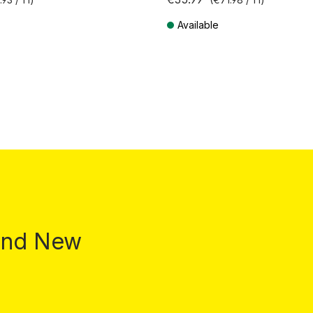
Available
T plus shipping costs
Prices incl. VAT plus shipping costs
 and New