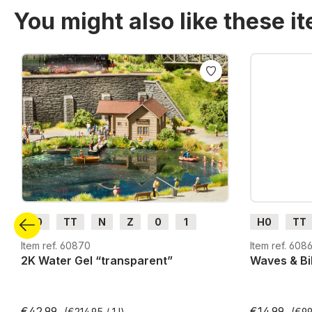
You might also like these i
Skip product gallery
H0
TT
N
Z
0
1
H0
TT
G
H0m
H0e
G
H0m
Item ref. 60870
Item ref. 6086
2K Water Gel “transparent”
Waves & Bi
€42.99
€14.99
(€214.95 / 1 l)
(€99.