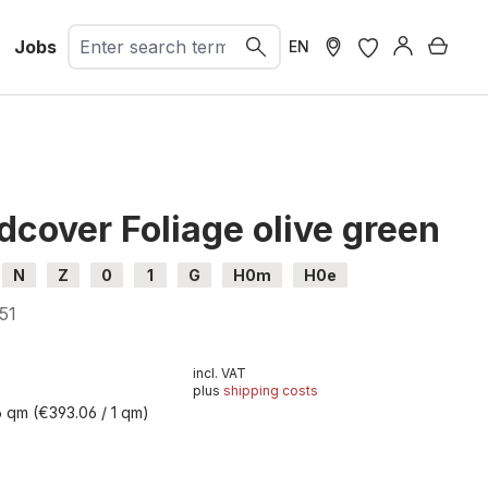
Jobs
Shopp
EN
cover Foliage olive green
N
Z
0
1
G
H0m
H0e
51
incl. VAT
plus
shipping costs
6 qm
(€393.06 / 1 qm)
t