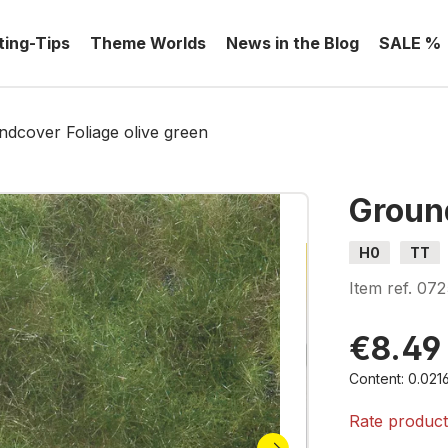
ting-Tips
Theme Worlds
News in the Blog
SALE %
dcover Foliage olive green
Ground
H0
TT
Item ref.
072
€8.49
Content:
0.021
Rate produc