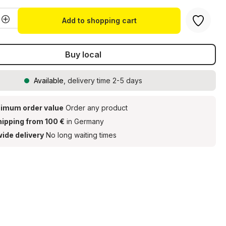
Quantity: Enter the desired amount or u
Add to shopping cart
Buy local
Available
, delivery time 2-5 days
imum order value
Order any product
hipping from 100 €
in Germany
ide delivery
No long waiting times