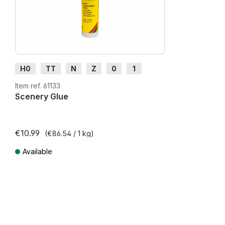
H0
TT
N
Z
0
1
G
H0m
H0e
Item ref. 61133
Scenery Glue
€10.99
(€86.54 / 1 kg)
Available
Prices incl. VAT plus shipping costs