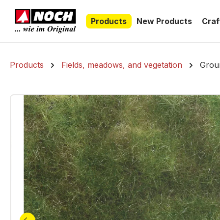
search
Skip to main navigation
Products
New Products
Craf
Products
Fields, meadows, and vegetation
Groun
Skip image gallery